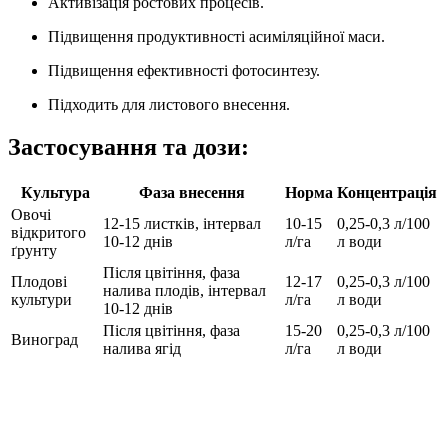
Активізація ростових процесів.
Підвищення продуктивності асиміляційної маси.
Підвищення ефективності фотосинтезу.
Підходить для листового внесення.
Застосування та дози:
Культура
Фаза внесення
Норма
Концентрація
Овочі
12-15 листків, інтервал
10-15
0,25-0,3 л/100
відкритого
10-12 днів
л/га
л води
ґрунту
Після цвітіння, фаза
Плодові
12-17
0,25-0,3 л/100
налива плодів, інтервал
культури
л/га
л води
10-12 днів
Після цвітіння, фаза
15-20
0,25-0,3 л/100
Виноград
налива ягід
л/га
л води