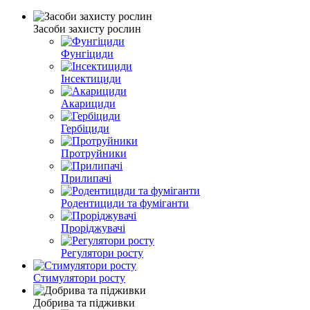
Засоби захисту рослин
Фунгіциди
Інсектициди
Акарициди
Гербіциди
Протруйники
Прилипачі
Родентициди та фуміганти
Проріджувачі
Регулятори росту
Стимулятори росту
Добрива та підживки