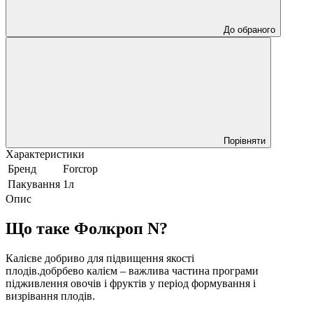
До обраного
Порівняти
Характеристики
Бренд
Forcrop
Пакування
1л
Опис
Що таке Фолкроп N?
Калієве добриво для підвищення якості
плодів.добрбево калієм – важлива частина програми
підживлення овочів і фруктів у період формування і
визрівання плодів.