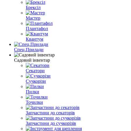
Брексіл
Мастер
Плантафол
Квантум
Спец.Прилади
Садовий інвентар
Секатори
Сучкорізи
Пилки
Точилки
Запчастини до секаторів
Запчастини до сучкорізів