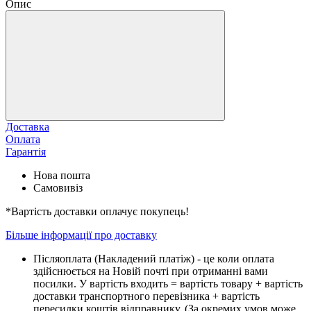
Опис
Доставка
Оплата
Гарантія
Нова пошта
Самовивіз
*Вартість доставки оплачує покупець!
Більше інформації про доставку
Піcляоплата (Накладений платіж) - це коли оплата
здійснюється на Новій почті при отриманні вами
посилки. У вартість входить = вартість товару + вартість
доставки транспортного перевізника + вартість
пересилки коштів відправнику. (За окремих умов може