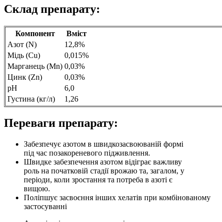
Склад препарату:
Компонент
Вміст
Азот (N)
12,8%
Мідь (Cu)
0,015%
Марганець (Mn)
0,03%
Цинк (Zn)
0,03%
pH
6,0
Густина (кг/л)
1,26
Переваги препарату:
Забезпечує азотом в швидкозасвоюваній формі
під час позакореневого підживлення.
Швидке забезпечення азотом відіграє важливу
роль на початковій стадії врожаю та, загалом, у
періоди, коли зростання та потреба в азоті є
вищою.
Поліпшує засвоєння інших хелатів при комбінованому
застосуванні