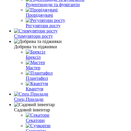
Родентициди та фуміганти
Проріджувачі
Регулятори росту
Стимулятори росту
Добрива та підживки
Брексіл
Мастер
Плантафол
Квантум
Спец.Прилади
Садовий інвентар
Секатори
Сучкорізи