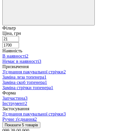
Фільтр
Ціна, грн
Наявність
В наявності
2
Немає в наявності
3
Призначення
З'єднання пакувальної стрічки
2
Заміна леза топенера
1
Заміна скоб топенера
1
Заміна стрічки топенера
1
Форма
Запчастина
3
Інструмент
2
Застосування
З'єднання пакувальної стрічки
3
Ручне з'єднання
2
Показати 5 товарів
099 39 00 900