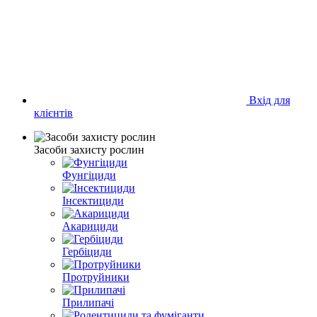
Вхід для
клієнтів
Засоби захисту рослин
Фунгіциди
Інсектициди
Акарициди
Гербіциди
Протруйники
Прилипачі