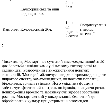
4г. на
5л.в.
Каліфорнійська та інші
види щитівок.
1г. на
Обприскування
8л.
Картопля
Колорадський Жук
в період
води на
вегетації
2 сотки
;
"Інсектицид 'Мостарт' - це сучасний високоефективний засіб
для боротьби з шкідниками у сільському господарстві та
садівництві. Розроблений з використанням новітніх
технологій, 'Мостарт' забезпечує швидке та тривале дію проти
широкого спектру комах-шкідників, включаючи попелиці,
білокрилки, трипси та інших. Його унікальна формула
забезпечує ефективний контроль шкідників, знижуючи ризик
пошкодження врожаю та забезпечуючи здорове зростання
рослин. 'Мостарт' легкий у використанні, безпечний для
оброблюваних культур при дотриманні рекомендов