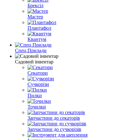
Брексіл
Мастер
Плантафол
Квантум
Спец.Прилади
Садовий інвентар
Секатори
Сучкорізи
Пилки
Точилки
Запчастини до секаторів
Запчастини до сучкорізів