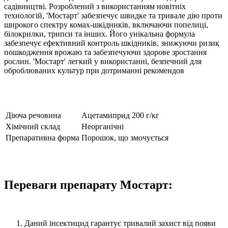
садівництві. Розроблений з використанням новітніх
технологій, 'Мостарт' забезпечує швидке та тривале дію проти
широкого спектру комах-шкідників, включаючи попелиці,
білокрилки, трипси та інших. Його унікальна формула
забезпечує ефективний контроль шкідників, знижуючи ризик
пошкодження врожаю та забезпечуючи здорове зростання
рослин. 'Мостарт' легкий у використанні, безпечний для
оброблюваних культур при дотриманні рекомендов
Діюча речовина
Ацетамиприд 200 г/кг
Хімічний склад
Неорганічні
Препаративна форма
Порошок, що змочується
Переваги препарату Мостарт:
Даний інсектицид гарантує тривалий захист від появи