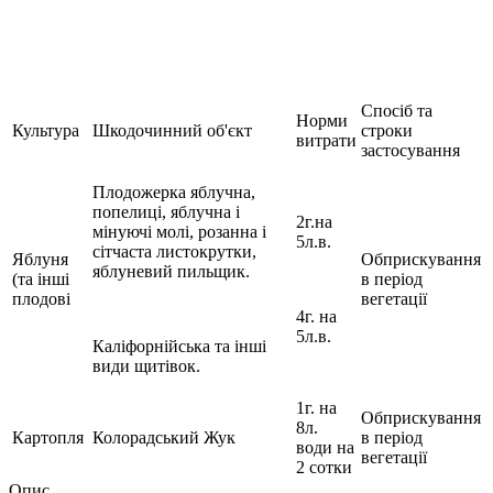
Спосіб та
Норми
Культура
Шкодочинний об'єкт
строки
витрати
застосування
Плодожерка яблучна,
попелиці, яблучна і
2г.на
мінуючі молі, розанна і
5л.в.
сітчаста листокрутки,
Яблуня
Обприскування
яблуневий пильщик.
(та інші
в період
плодові
вегетації
4г. на
5л.в.
Каліфорнійська та інші
види щитівок.
1г. на
Обприскування
8л.
Картопля
Колорадський Жук
в період
води на
вегетації
2 сотки
Опис