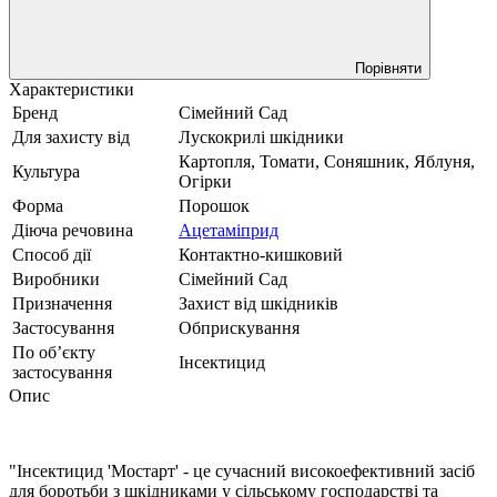
Порівняти
Характеристики
Бренд
Сімейний Сад
Для захисту від
Лускокрилі шкідники
Картопля, Томати, Соняшник, Яблуня,
Культура
Огірки
Форма
Порошок
Діюча речовина
Ацетаміприд
Способ дії
Контактно-кишковий
Виробники
Сімейний Сад
Призначення
Захист від шкідників
Застосування
Обприскування
По обʼєкту
Інсектицид
застосування
Опис
"Інсектицид 'Мостарт' - це сучасний високоефективний засіб
для боротьби з шкідниками у сільському господарстві та