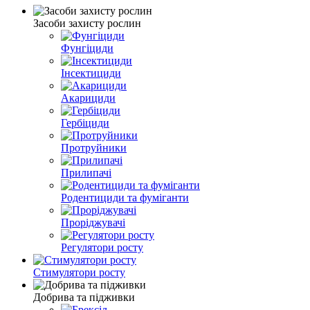
Засоби захисту рослин
Фунгіциди
Інсектициди
Акарициди
Гербіциди
Протруйники
Прилипачі
Родентициди та фуміганти
Проріджувачі
Регулятори росту
Стимулятори росту
Добрива та підживки