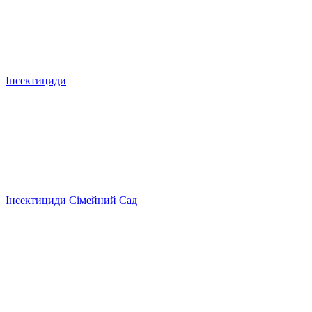
Інсектициди
Інсектициди Сімейний Сад