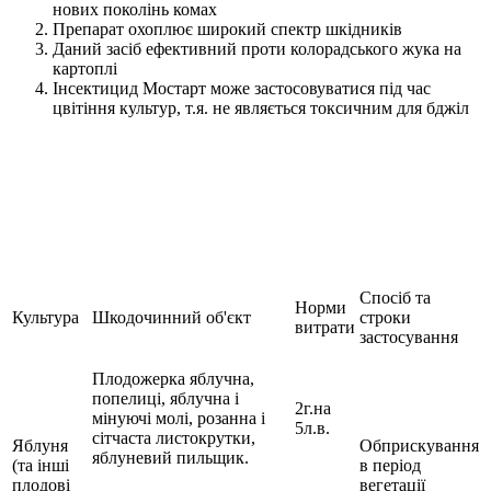
нових поколінь комах
Препарат охоплює широкий спектр шкідників
Даний засіб ефективний проти колорадського жука на
картоплі
Інсектицид Мостарт може застосовуватися під час
цвітіння культур, т.я. не являється токсичним для бджіл
Спосіб та
Норми
Культура
Шкодочинний об'єкт
строки
витрати
застосування
Плодожерка яблучна,
попелиці, яблучна і
2г.на
мінуючі молі, розанна і
5л.в.
сітчаста листокрутки,
Яблуня
Обприскування
яблуневий пильщик.
(та інші
в період
плодові
вегетації