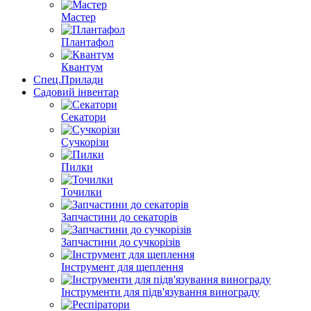
Мастер
Плантафол
Квантум
Спец.Прилади
Садовий інвентар
Секатори
Сучкорізи
Пилки
Точилки
Запчастини до секаторів
Запчастини до сучкорізів
Інструмент для щеплення
Інструменти для підв'язування винограду