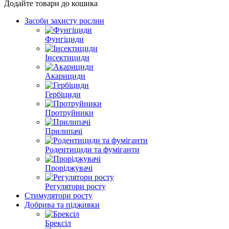
Додайте товари до кошика
Засоби захисту рослин
Фунгіциди
Інсектициди
Акарициди
Гербіциди
Протруйники
Прилипачі
Родентициди та фуміганти
Проріджувачі
Регулятори росту
Стимулятори росту
Добрива та підживки
Брексіл