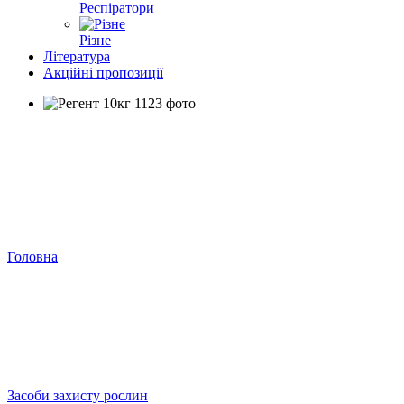
Респіратори
Різне
Література
Акційні пропозиції
Головна
Засоби захисту рослин