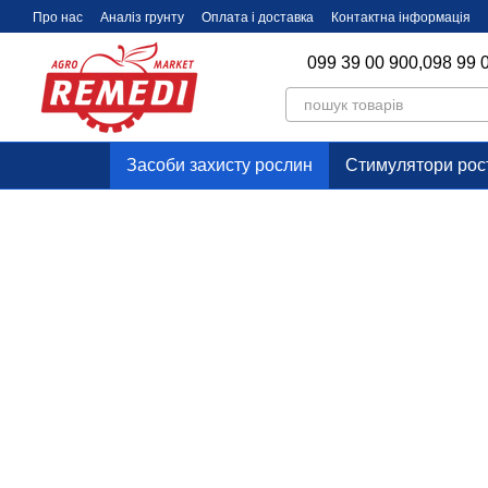
Перейти до основного контенту
Про нас
Аналіз грунту
Оплата і доставка
Контактна інформація
099 39 00 900,
098 99 
Засоби захисту рослин
Стимулятори рос