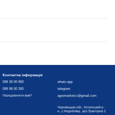
Контактна інформація
099 39 00 900
whats-app
098 99 00 300
telegram
agromarketcv@gmail.com
Передзвонити вам?
Чернівецька обл., Хотинський р-
н., с.Недобоївці., вул.Тракторна 2