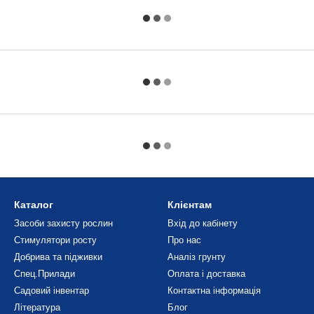
Каталог
Клієнтам
Засоби захисту рослин
Вхід до кабінету
Стимулятори росту
Про нас
Добрива та підживки
Аналіз грунту
Спец.Прилади
Оплата і доставка
Садовий інвентар
Контактна інформація
Література
Блог