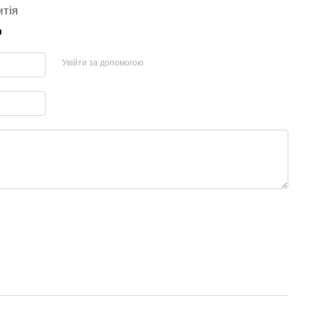
нтія
р
Увійти за допомогою