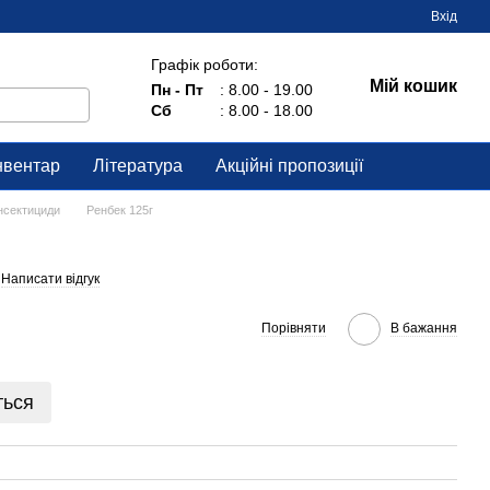
Вхід
Графік роботи:
Мій кошик
Пн - Пт
: 8.00 - 19.00
Сб
: 8.00 - 18.00
нвентар
Література
Акційні пропозиції
нсектициди
Ренбек 125г
Написати відгук
Порівняти
В бажання
ться