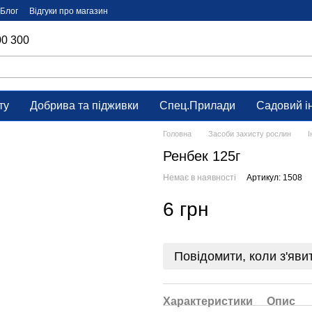
Блог
Відгуки про магазин
00 300
ту
Добрива та підживки
Спец.Прилади
Садовий і
Головна
Засоби захисту рослин
І
Ренбек 125г
Немає в наявності
Артикул: 1508
6 грн
Повідомити, коли з'яви
Характеристики
Опис