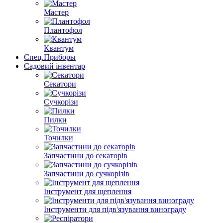
Мастер
Плантофол
Квантум
Спец.Приборы
Садовий інвентар
Секатори
Сучкорізи
Пилки
Точилки
Запчастини до секаторів
Запчастини до сучкорізів
Інструмент для щеплення
Інструменти для підв'язування винограду