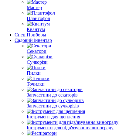
Мастер
Плантофол
Квантум
Спец.Приборы
Садовий інвентар
Секатори
Сучкорізи
Пилки
Точилки
Запчастини до секаторів
Запчастини до сучкорізів
Інструмент для щеплення
Інструменти для підв'язування винограду