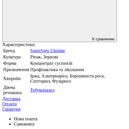
К сравнению
Характеристики
Бренд
SumiAgro Ukraine
Культура
Ріпак, Зернові
Форма
Концентрат суспензії
Призначення
Профілактика та лікування
Іржа, Альтернаріоз, Борошниста роса,
Хвороби
Септоріоз, Фузариоз
Діюча
Тебуконазол
речовина
Доставка
Оплата
Гарантия
Нова пошта
Самовивіз