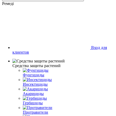
Ремеді
Вход для
клиентов
Средства защиты растений
Фунгициды
Инсектициды
Акарициды
Гербициды
Протравители