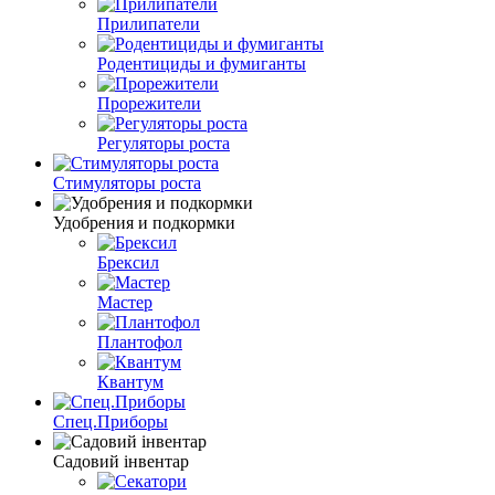
Прилипатели
Родентициды и фумиганты
Прорежители
Регуляторы роста
Стимуляторы роста
Удобрения и подкормки
Брексил
Мастер
Плантофол
Квантум
Спец.Приборы
Садовий інвентар