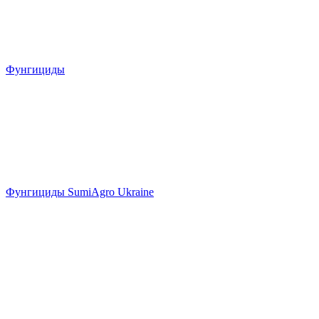
Фунгициды
Фунгициды SumiAgro Ukraine