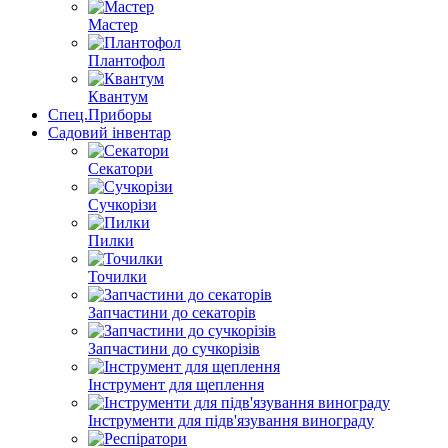
Мастер
Плантофол
Квантум
Спец.Приборы
Садовий інвентар
Секатори
Сучкорізи
Пилки
Точилки
Запчастини до секаторів
Запчастини до сучкорізів
Інструмент для щеплення
Інструменти для підв'язування винограду