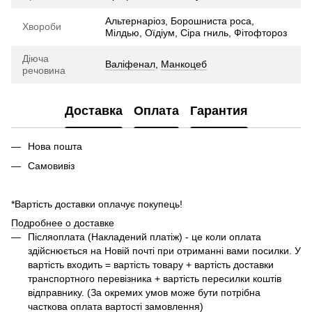
Альтернаріоз, Борошниста роса,
Хвороби
Мілдью, Оїдіум, Сіра гниль, Фітофтороз
Діюча
Валіфенал
,
Манкоцеб
речовина
Доставка
Оплата
Гарантия
Нова пошта
Самовивіз
*Вартість доставки оплачує покупець!
Подробнее о доставке
Піcляоплата (Накладений платіж) - це коли оплата
здійснюється на Новій почті при отриманні вами посилки. У
вартість входить = вартість товару + вартість доставки
транспортного перевізника + вартість пересилки коштів
відправнику. (За окремих умов може бути потрібна
часткова оплата вартості замовлення)