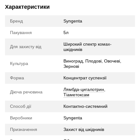
Характеристики
Бренд
Syngenta
Пакування
5л
Широкий спектр комах-
Для захисту від
шкідників
Виноград, Плодові, Овочеві,
Культура
Зернові
Форма
Концентрат суспензії
Лямбда-цигалотрин
,
Діюча речовина
Тіаметоксам
Способ дії
Контактно-системний
Виробники
Syngenta
Призначення
Захист від шкідників