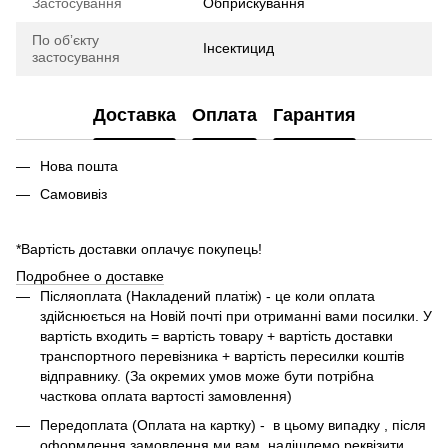
Застосування
Обприскування
По обʼєкту
Інсектицид
застосування
Доставка
Оплата
Гарантия
Нова пошта
Самовивіз
*Вартість доставки оплачує покупець!
Подробнее о доставке
Піcляоплата (Накладений платіж) - це коли оплата
здійснюється на Новій почті при отриманні вами посилки. У
вартість входить = вартість товару + вартість доставки
транспортного перевізника + вартість пересилки коштів
відправнику. (За окремих умов може бути потрібна
часткова оплата вартості замовлення)
Передоплата (Оплата на картку) - в цьому випадку , після
оформлення замовлення ми вам надішлемо реквізити