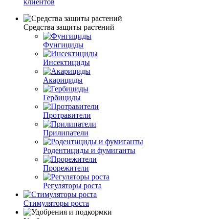
клиентов
Средства защиты растений
Фунгициды
Инсектициды
Акарициды
Гербициды
Протравители
Прилипатели
Родентициды и фумиганты
Прорежители
Регуляторы роста
Стимуляторы роста