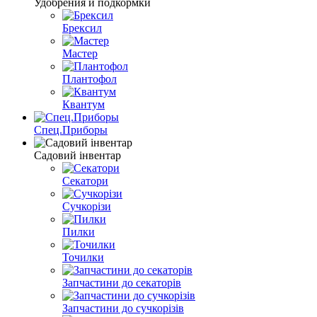
Удобрения и подкормки
Брексил
Мастер
Плантофол
Квантум
Спец.Приборы
Садовий інвентар
Секатори
Сучкорізи
Пилки
Точилки
Запчастини до секаторів
Запчастини до сучкорізів