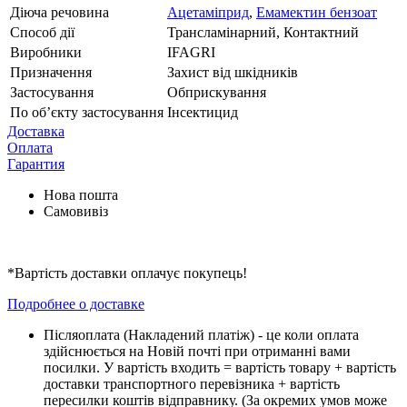
Діюча речовина
Ацетаміприд
,
Емамектин бензоат
Способ дії
Трансламінарний, Контактний
Виробники
IFAGRI
Призначення
Захист від шкідників
Застосування
Обприскування
По обʼєкту застосування
Інсектицид
Доставка
Оплата
Гарантия
Нова пошта
Самовивіз
*Вартість доставки оплачує покупець!
Подробнее о доставке
Піcляоплата (Накладений платіж) - це коли оплата
здійснюється на Новій почті при отриманні вами
посилки. У вартість входить = вартість товару + вартість
доставки транспортного перевізника + вартість
пересилки коштів відправнику. (За окремих умов може