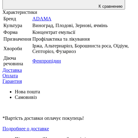
К сравнению
Характеристики
Бренд
ADAMA
Культура
Виноград, Плодові, Зернові, ячмінь
Форма
Концентрат емульсії
Призначення
Профілактика та лікування
Іржа, Альтернаріоз, Борошниста роса, Оїдіум,
Хвороби
Септоріоз, Фузариоз
Діюча
Фенпропідин
речовина
Доставка
Оплата
Гарантия
Нова пошта
Самовивіз
*Вартість доставки оплачує покупець!
Подробнее о доставке