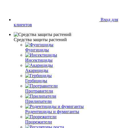
Вход для
клиентов
Средства защиты растений
Фунгициды
Инсектициды
Акарициды
Гербициды
Протравители
Прилипатели
Родентициды и фумиганты
Прорежители