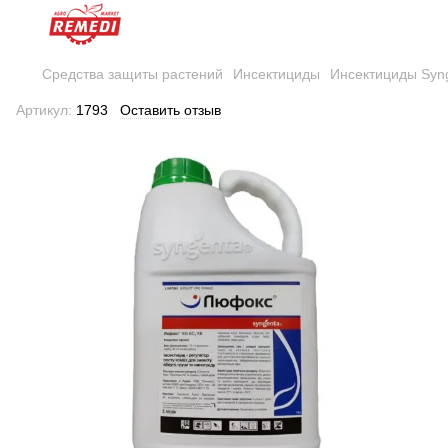
Средства защиты растений
Инсектициды
Инсектициды Syn
Артикул:
1793
Оставить отзыв