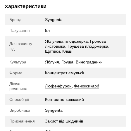
Характеристики
Бренд
Syngenta
Пакування
5л
Яблунева плодожерка, Гронова
Для захисту
листовійка, Грушева плодожерка,
від
Щитівки, Кліщі
Культура
Яблуня, Груша, Виноградники
Форма
Концентрат емульсії
Діюча
Люфенфурон
,
Феноксикарб
речовина
Способ дії
Контактно-кишковий
Виробники
Syngenta
Призначення
Захист від шкідників