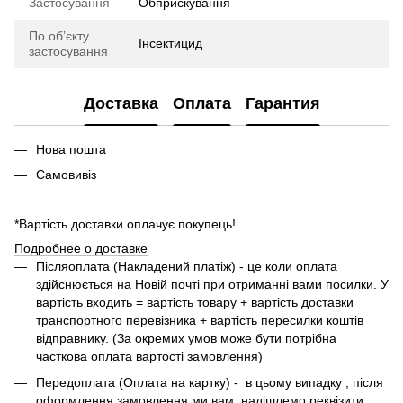
Застосування
Обприскування
По обʼєкту
Інсектицид
застосування
Доставка
Оплата
Гарантия
Нова пошта
Самовивіз
*Вартість доставки оплачує покупець!
Подробнее о доставке
Піcляоплата (Накладений платіж) - це коли оплата
здійснюється на Новій почті при отриманні вами посилки. У
вартість входить = вартість товару + вартість доставки
транспортного перевізника + вартість пересилки коштів
відправнику. (За окремих умов може бути потрібна
часткова оплата вартості замовлення)
Передоплата (Оплата на картку) - в цьому випадку , після
оформлення замовлення ми вам надішлемо реквізити