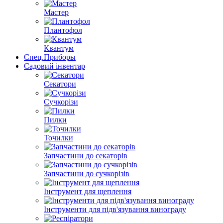
Мастер
Плантофол
Квантум
Спец.Приборы
Садовий інвентар
Секатори
Сучкорізи
Пилки
Точилки
Запчастини до секаторів
Запчастини до сучкорізів
Інструмент для щеплення
Інструменти для підв'язування винограду