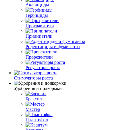
Акарициды
Гербициды
Протравители
Прилипатели
Родентициды и фумиганты
Прорежители
Регуляторы роста
Стимуляторы роста
Удобрения и подкормки
Брексил
Мастер
Плантофол