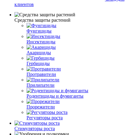
клиентов
Средства защиты растений
Фунгициды
Инсектициды
Акарициды
Гербициды
Протравители
Прилипатели
Родентициды и фумиганты
Прорежители
Регуляторы роста
Стимуляторы роста