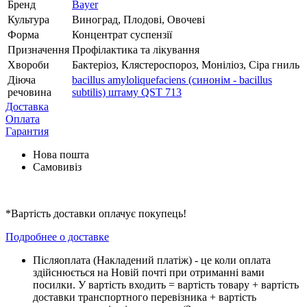
Бренд
Bayer
Культура
Виноград, Плодові, Овочеві
Форма
Концентрат суспензії
Призначення
Профілактика та лікування
Хвороби
Бактеріоз, Клястероспороз, Моніліоз, Сіра гниль
Діюча
bacillus amyloliquefaciens (синонім - bacillus
речовина
subtilis) штаму QST 713
Доставка
Оплата
Гарантия
Нова пошта
Самовивіз
*Вартість доставки оплачує покупець!
Подробнее о доставке
Піcляоплата (Накладений платіж) - це коли оплата
здійснюється на Новій почті при отриманні вами
посилки. У вартість входить = вартість товару + вартість
доставки транспортного перевізника + вартість