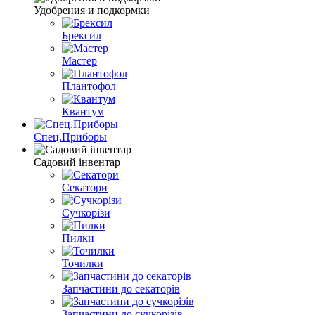
Удобрения и подкормки
Брексил
Мастер
Плантофол
Квантум
Спец.Приборы
Садовий інвентар
Секатори
Сучкорізи
Пилки
Точилки
Запчастини до секаторів
Запчастини до сучкорізів