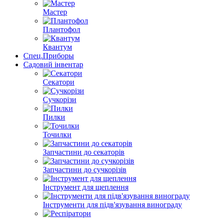
Мастер
Плантофол
Квантум
Спец.Приборы
Садовий інвентар
Секатори
Сучкорізи
Пилки
Точилки
Запчастини до секаторів
Запчастини до сучкорізів
Інструмент для щеплення
Інструменти для підв'язування винограду