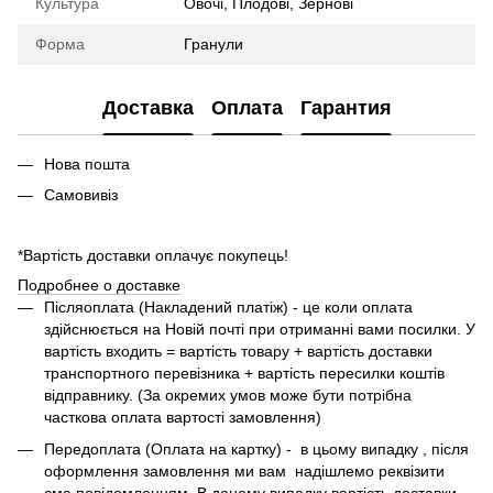
Культура
Овочі, Плодові, Зернові
Форма
Гранули
Доставка
Оплата
Гарантия
Нова пошта
Самовивіз
*Вартість доставки оплачує покупець!
Подробнее о доставке
Піcляоплата (Накладений платіж) - це коли оплата
здійснюється на Новій почті при отриманні вами посилки. У
вартість входить = вартість товару + вартість доставки
транспортного перевізника + вартість пересилки коштів
відправнику. (За окремих умов може бути потрібна
часткова оплата вартості замовлення)
Передоплата (Оплата на картку) - в цьому випадку , після
оформлення замовлення ми вам надішлемо реквізити
смс-повідомленням. В даному випадку вартість доставки