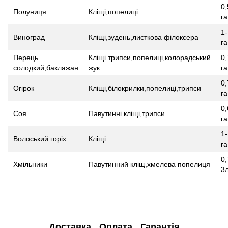
0,
Полуниця
Кліщі,попелиці
га
1-
Виноград
Кліщі,зудень,листкова філоксера
га
Перець
Кліщі.трипси,попелиці,колорадський
0,
солодкий,баклажан
жук
га
0,
Огірок
Кліщі,білокрилки,попелиці,трипси
га
0,
Соя
Павутинні кліщі,трипси
га
1-
Волоський горіх
Кліщі
га
0,
Хмільники
Павутинний кліщ,хмелева попелиця
3л
Доставка
Оплата
Гарантія