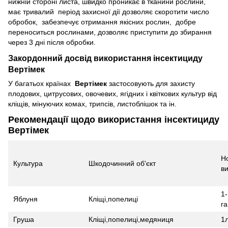
нижній стороні листа, швидко проникає в тканини рослини,
має тривалий період захисної дії дозволяє скоротити число
обробок, забезпечує отримання якісних рослин, добре
переноситься рослинами, дозволяє приступити до збирання
через 3 дні після обробки.
Закордонний досвід використання інсектициду
Вертімек
У багатьох країнах
Вертімек
застосовують для захисту
плодових, цитрусових, овочевих, ягідних і квіткових культур від
кліщів, мінуючих комах, трипсів, листоблішок та ін.
Рекомендації щодо використання інсектициду
Вертімек
Н
Культура
Шкодочинний об'єкт
в
1-
Яблуня
Кліщі,попелиці
га
Груша
Кліщі,попелиці,медяниця
1л