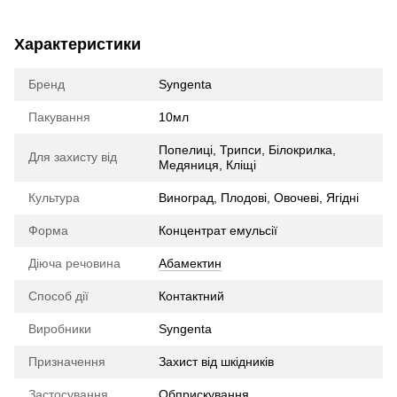
Характеристики
Бренд
Syngenta
Пакування
10мл
Попелиці, Трипси, Білокрилка,
Для захисту від
Медяниця, Кліщі
Культура
Виноград, Плодові, Овочеві, Ягідні
Форма
Концентрат емульсії
Діюча речовина
Абамектин
Способ дії
Контактний
Виробники
Syngenta
Призначення
Захист від шкідників
Застосування
Обприскування