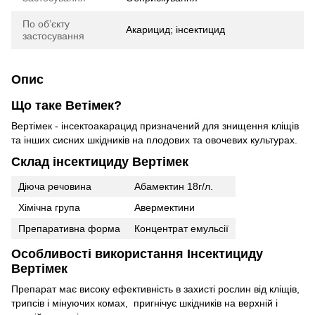
По обʼєкту
Акарицид; інсектицид
застосування
Опис
Що таке Ветімек?
Вертімек - інсектоакарацид призначений для знищення кліщів
та інших сисних шкідників на плодових та овочевих культурах.
Склад інсектициду Вертімек
Діюча речовина
Абамектин 18г/л.
Хімічна група
Авермектини
Препаративна форма
Концентрат емульсії
Особливості використання Інсектициду
Вертімек
Препарат має високу ефективність в захисті рослин від кліщів,
трипсів і мінуючих комах, пригнічує шкідників на верхній і