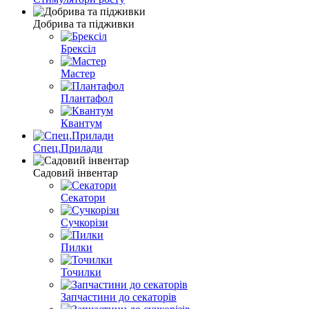
Добрива та підживки
Брексіл
Мастер
Плантафол
Квантум
Спец.Прилади
Садовий інвентар
Секатори
Сучкорізи
Пилки
Точилки
Запчастини до секаторів