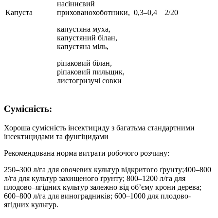
насіннєвий
Капуста
прихованохоботники,
0,3–0,4
2/20
капустяна муха,
капустяний білан,
капустяна міль,
ріпаковий білан,
ріпаковий пильщик,
листогризучі совки
Сумісність:
Хороша сумісність інсектициду з багатьма стандартними
інсектицидами та фунгіцидами
Рекомендована норма витрати робочого розчину:
250–300 л/га для овочевих культур відкритого ґрунту;400–800
л/га для культур захищеного ґрунту; 800–1200 л/га для
плодово–ягідних культур залежно від об’єму крони дерева;
600–800 л/га для виноградників; 600–1000 для плодово-
ягідних культур.