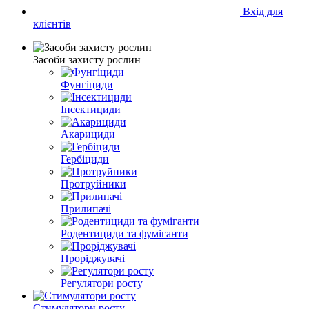
Вхід для
клієнтів
Засоби захисту рослин
Фунгіциди
Інсектициди
Акарициди
Гербіциди
Протруйники
Прилипачі
Родентициди та фуміганти
Проріджувачі
Регулятори росту
Стимулятори росту