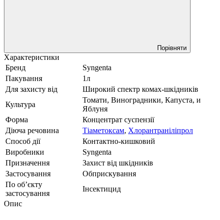
Порівняти
Характеристики
Бренд
Syngenta
Пакування
1л
Для захисту від
Широкий спектр комах-шкідників
Томати, Виноградники, Капуста, и
Культура
Яблуня
Форма
Концентрат суспензії
Діюча речовина
Тіаметоксам
,
Хлорантраніліпрол
Способ дії
Контактно-кишковий
Виробники
Syngenta
Призначення
Захист від шкідників
Застосування
Обприскування
По обʼєкту
Інсектицид
застосування
Опис