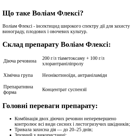
Що таке Воліам Флексі?
Воліам Флексі -
інсектицид широкого спектру дії для захисту
винограду, плодових і овочевих культур.
Склад препарату Воліам Флексі:
200 г/л тіаметоксаму + 100 г/л
Діюча речовина
хлорантраніліпролу
Хімічна група
Неонікотиноїди, антраніламіди
Препаративна
Концентрат суспензії
форма
Головні переваги препарату:
Комбінація двох діючих речовин неперевершено
контролює всі види сисних і листогризучих шкідників;
Тривала захисна дія — до 20–25 днів;
Зручний у використанні;