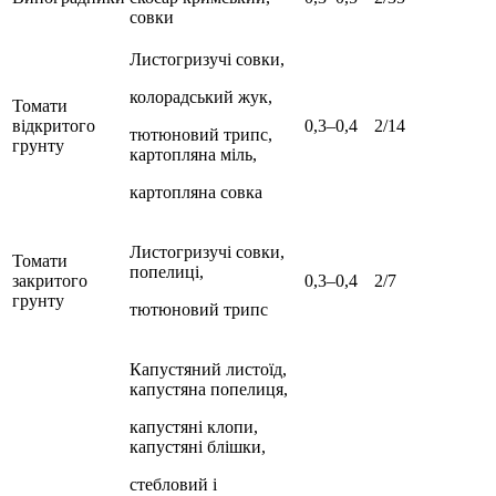
совки
Листогризучі совки,
колорадський жук,
Томати
відкритого
0,3–0,4
2/14
тютюновий трипс,
грунту
картопляна міль,
картопляна совка
Листогризучі совки,
Томати
попелиці,
закритого
0,3–0,4
2/7
грунту
тютюновий трипс
Капустяний листоїд,
капустяна попелиця,
капустяні клопи,
капустяні блішки,
стебловий і