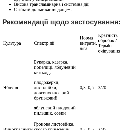
Висока трансламінарна і системна дії;
Стійкий до змивання дощем.
Рекомендації щодо застосування:
Кратність
Норма
обробок /
Культура
Спектр дії
витрати,
Термін
л/га
очікування
Букарка, казарка,
попелиці, яблуневий
квіткоїд,
плодожерки,
Яблуня
листовійки,
0,3–0,5
3/20
довгоносик сірий
бруньковий,
яблуневий плодовий
пильщик, совки
Гронова листовійка,
Виноградники
скосар кримський,
0,3–0,5
2/35